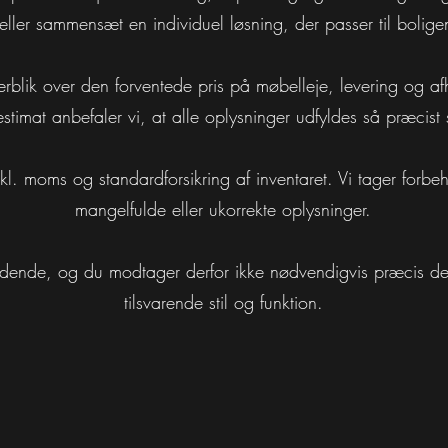
ller sammensæt en individuel løsning, der passer til bolig
rblik over den forventede pris på møbelleje, levering og afh
estimat anbefaler vi, at alle oplysninger udfyldes så præcist
nkl. moms og standardforsikring af inventaret. Vi tager forbe
mangelfulde eller ukorrekte oplysninger.
ledende, og du modtager derfor ikke nødvendigvis præcis de
tilsvarende stil og funktion.