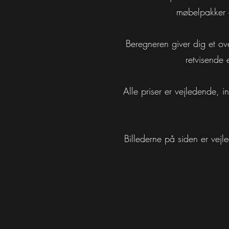
møbelpakker e
Beregneren giver dig et ove
retvisende 
Alle priser er vejledende, i
Billederne på siden er vej