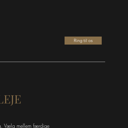
Ring til os
LEJE
lig. Vælg mellem færdige